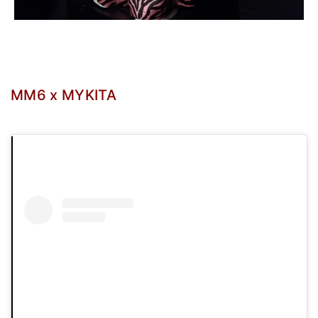
MM6 x MYKITA
.