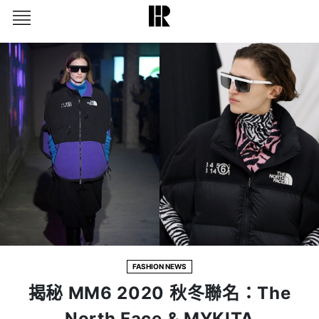
FASHION NEWS
揭秘 MM6 2020 秋冬聯名：The
North Face & MYKITA