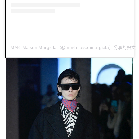
MM6 Maison Margiela（@mm6maisonmargiela）分享的貼文