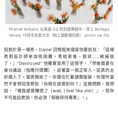
Pharrell Williams 在美版 GQ 的封面專題中，穿上 Bottega
Veneta 19秋冬女裝大衣（和上圖劉雯同款） photo via GQ
但對於第一場秀，Daniel 回想起來還是快要抓狂：「這場
秀對設計師來說很困難。秀結束後，我就……被摧毀
了，」“Destroyed” 他確實是用了這個字，「然後還要在
後台講話（指應付媒體），試著當一個正常人，這真的太
折磨人了。當秀開始了，你還在忙著調整服裝，你理所當
然不會想回答那些『你現在感覺如何？』這類問題，我想
說，『喔我感覺糟透了（well, I feel like shit）』，但你
不可能這麽說，你必須『假裝保持專業』。」
.