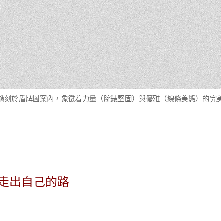
鐫刻於盾牌圖案內，象徵着力量（腕錶堅固）與優雅（線條美態）的完
始走出自己的路