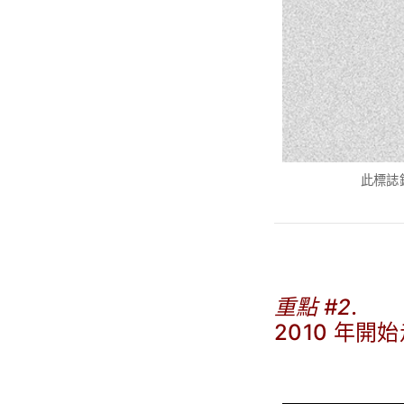
此標誌
重點 #2.
2010 年開
.