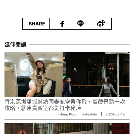
|
SHARE
延伸閱讀
⾹港深圳雙城遊讓國泰航空帶你⾶，寶藏景點⼀次
攻略，就連貴賓室都是打卡秘境
#Hong Kong
#lifestyle
2024-03-18