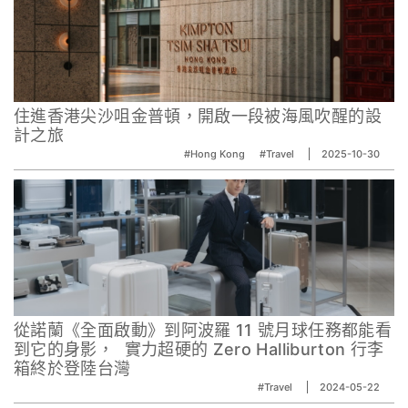
住進香港尖沙咀金普頓，開啟一段被海風吹醒的設
計之旅
#Hong Kong
#Travel
2025-10-30
從諾蘭《全面啟動》到阿波羅 11 號月球任務都能看
到它的身影， 實力超硬的 Zero Halliburton 行李
箱終於登陸台灣
#Travel
2024-05-22