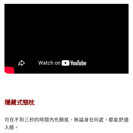
….
ㄡ
隱藏式頸枕
.
可在不到三秒的時間內充飽氣，無論身在何處，都能舒適
入睡。