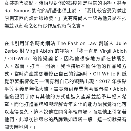
女裝銷售據點，時尚界對他的態度卻是相當的兩極，甚至
Raf Simons 對他的評語也僅止於，「我比較會受到做出
原創東西的設計師啟發。」更有時尚人士認為他只是在抄
襲並以潮流之名行炒作及假時尚之實。
在此引用知名時尚網站 The Fashion Law 創辦人 Julie
Zerbo 對 Virgil Abloh 的評語，「我一直是 Virgil Abloh
/ Off-White 的懷疑論者，因為他很多地方都在抄襲別
人。然而，打自一開始，我也持續在關注他的作品和方
式，當時尚產業想要修正自己的錯誤時，Off-White 則感
覺帶著指標從另一個有利自己的觀點出現。2017 年多點
平等主義是無傷大雅，畢竟時尚產業有著高門檻，Abloh
借道證明了你有其他的方式能進入產業並給予年輕人希
望。而他打造品牌和與理解青年文化的能力讓我覺得他可
以走得長久，這不說他在開發年輕市場，而是他正引領著
他們，此舉彷彿讓它的品牌猶如燈塔一般，這一切就是有
關天時地利。」