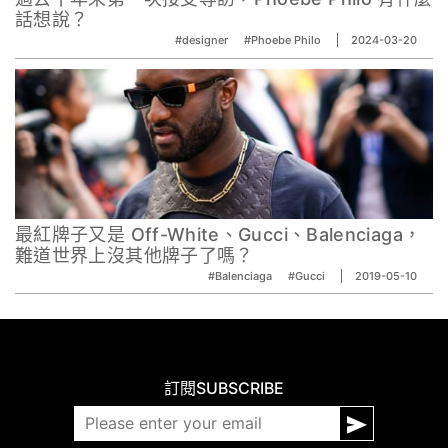
話想說？
#designer
#Phoebe Philo
2024-03-20
最紅牌子又是 Off-White、Gucci、Balenciaga，
難道世界上沒其他牌子了嗎？
#Balenciaga
#Gucci
2019-05-10
訂閱
SUBSCRIBE