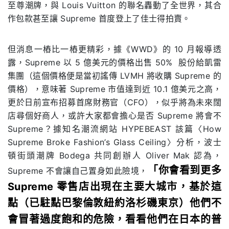
至尊潮牌，與 Louis Vuitton 的聯名轟動了全世界，其合
作包款甚至讓 Supreme 首度登上了佳士得拍賣。
但消息一樁比一樁更精彩，據《WWD》的 10 月報導透
露，Supreme 以 5 億美元的價格出售 50% 股份給凱雷
集團（這個價格便是當初謠傳 LVMH 將收購 Supreme 的
價格），意味著 Supreme 市值達到近 10.1 億美元之高，
更於日前宣布招募首席財務官（CFO），似乎將為未來闊
店尋個好商人，或許大家都會擔心是否 Supreme 將會不
Supreme？據知名潮流網站 HYPEBEAST 該篇〈How
Supreme Broke Fashion’s Glass Ceiling〉分析，波士
頓街頭潮牌 Bodega 共同創辦人 Oliver Mak 認為，
「你會看到更多
Supreme 不會讓自己置身如此險境，
Supreme 零售店出現在主要大城市，基於這
點（已駐點巴黎倫敦紐約洛杉磯東京）他們不
會冒著過度飽和的危險，看看他們在日本的普