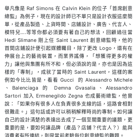
舉凡像是 Raf Simons 在 Calvin Klein 的位子「首席創意
總監」為例子，現在的設計師已不單只是設計衣服這麼簡
單，從產品製造、上貨時間、店鋪設計、廣告、代言人、
模特兒….等等你都必須要有著自己的想法，回顧過往當
Hedi Slimane 剛上任 Saint Laurent 創意總監時，他的
首間店鋪設計便引起媒體矚目，除了更改 Logo，還有在
伸展台上的藝術裝置，而業界謠傳，「想獲得更多的權
力」讓他與集團有所不和，但必須說的是，亦也是因為這
樣的「專制」，成就了當時的 Saint Laurent，這樣的案
例如今比比皆是，看看 Gucci 的 Alessandro Michele
、Balenciaga 的 Demna Gvasalia、Alessandro
Sartori ​加入 Ermenegildo Zegna 也成藝術總監，他曾
說：「如果你有很多人在負責很多支線的話，這路會相對
很難走。」這句話或許可以稍稍解釋時尚的專制。如何讓
自己的設計清楚的表達出去成了一個至關重要的議題，更
重要的是，要如何讓品牌（產品？店鋪？代言人？）能與
消費者有所連結，則是當前考驗每位創意總監的難題。