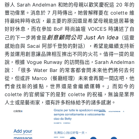
辦人 Sarah Andelman 和她的母親以歡笑慶祝這 20 年的
豐功偉業。消息於 7 月時傳出，她曾解釋要在 colette 維
持最純粹時收店，最主要的原因還是希望母親能退居幕後
好好休息，而在參加 BoF 時尚論壇 VOICES 時講述了自
創意顧問公司 Just An Idea
己的下一步將會是
（這靈
感始自與 Sacai 阿部千登勢的對話），希望能繼續支持新
秀並運用創意讓品牌相互擦出不同的火花。值得一提的是
說，根據 Vogue Runway 的訪問指出，Sarah Andelman
說：「很多 Water Bar 的常客都會問未來他們將何去何
從，但或許 Marco（餐廳經理）未來會再開一間店吧，他
們會找新的據點，世界還是會繼續運轉。」而如今的
colette 的官網留下的是對 colette 的祝福，無論是業界
人士或是藝術家，還有許多粉絲給予的諸多感謝。