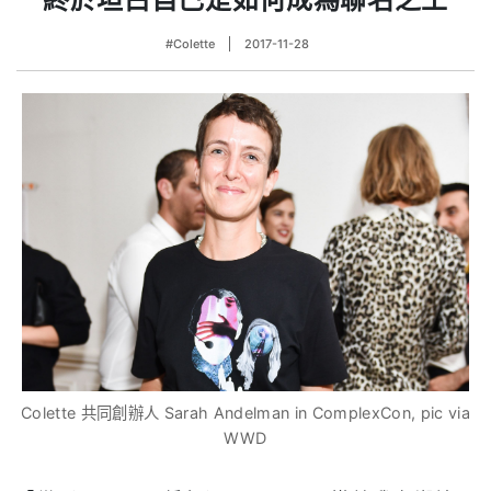
#Colette
2017-11-28
Colette 共同創辦人 Sarah Andelman in ComplexCon, pic via
WWD