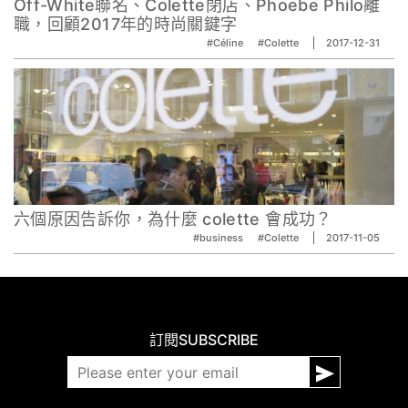
Off-White聯名、Colette閉店、Phoebe Philo離
職，回顧2017年的時尚關鍵字
#Céline
#Colette
2017-12-31
六個原因告訴你，為什麼 colette 會成功？
#business
#Colette
2017-11-05
訂閱
SUBSCRIBE