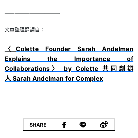
＿＿＿＿＿＿＿＿＿＿＿
文章整理翻譯自：
〈
Colette Founder Sarah Andelman
Explains the Importance of
Collaborations〉 by Colette 共同創辦
人 Sarah Andelman for Complex
|
SHARE