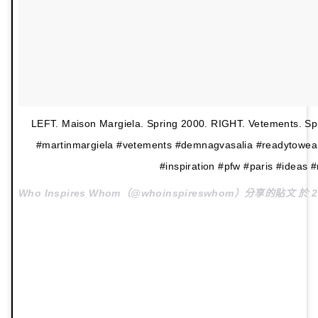
LEFT. Maison Margiela. Spring 2000. RIGHT. Vetements. Spr
#martinmargiela #vetements #demnagvasalia #readytowear
#inspiration #pfw #paris #ideas
Who Inspires Whom（@whoinspireswhom）分享的貼文 於
2