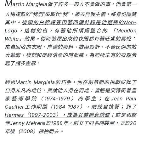
M
artin Margiela做了許多一般人不會做的事，他會第一
人稱複數的“我們”來取代“我”，撇去自我主義，將身份隱藏
其中。
後頭的白棉標簽帶著四個針腳是他選擇的Non-
Logo，這樣的白，有著他所頌揚整合的 「Meudon
White」效果
。從時裝屋出來的衣服都有著旺盛的喜悅：
來自回收的衣服、岸邊的廢料、欺眼設計、不合比例的放
大輪廓、復刻和歷經滄桑的時尚感，為前所未有的衣服激
起了諸多靈感。
經過Martin Margiela的巧手，他在創意面的挑戰成就了
自身非凡的地位，無論他人身在何處：曾經是安特衛普皇
家藝術學院（1974-1979）的學生；在Jean Paul
Gaultier工作期間（1984-1987），磨練自技藝；
到了
Hermes（1997-2003），成為女裝創意總監
；或是和夥
伴Jenny Meirens於1988年，創立了同名時裝屋，並於20
年後（2008）拂袖而去。