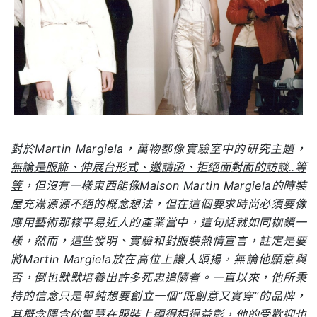
對於Martin Margiela，萬物都像實驗室中的研究主題，
無論是服飾、伸展台形式、邀請函、拒絕面對面的訪談..等
等
，但沒有一樣東西能像Maison Martin Margiela的時裝
屋充滿源源不絕的概念想法，但在這個要求時尚必須要像
應用藝術那樣平易近人的產業當中，這句話就如同枷鎖一
樣，然而，這些發明、實驗和對服裝熱情宣言，註定是要
將Martin Margiela放在高位上讓人頌揚，無論他願意與
否，倒也默默培養出許多死忠追隨者。一直以來，他所秉
持的信念只是單純想要創立一個“既創意又實穿”的品牌，
其概念隱含的智慧在服裝上顯得相得益彰，他的受歡迎也