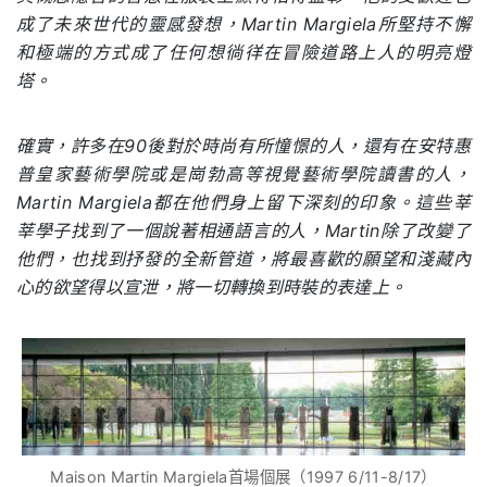
成了未來世代的靈感發想，Martin Margiela所堅持不懈
和極端的方式成了任何想徜徉在冒險道路上人的明亮燈
塔。
確實，許多在90後對於時尚有所憧憬的人，還有在安特惠
普皇家藝術學院或是崗勃高等視覺藝術學院讀書的人，
Martin Margiela都在他們身上留下深刻的印象。這些莘
莘學子找到了一個說著相通語言的人，Martin除了改變了
他們，也找到抒發的全新管道，將最喜歡的願望和淺藏內
心的欲望得以宣泄，將一切轉換到時裝的表達上。
Maison Martin Margiela首場個展（1997 6/11-8/17）