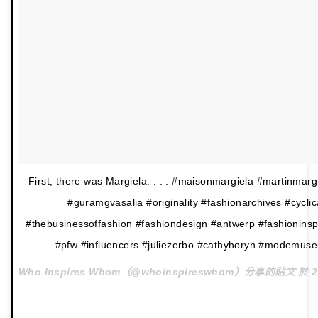
First, there was Margiela. . . . #maisonmargiela #martinma
#guramgvasalia #originality #fashionarchives #cycli
#thebusinessoffashion #fashiondesign #antwerp #fashioninspo
#pfw #influencers #juliezerbo #cathyhoryn #modem
Who Inspires Whom（@whoinspireswhom）分享的貼文 於
2