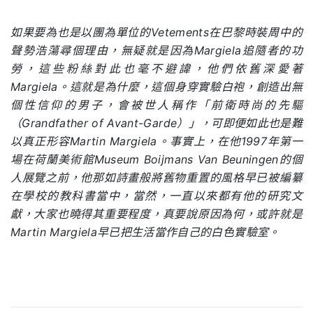
如果要為也是以團為單位的Vetements在巴黎時裝周中的
聲勢浩蕩尋個理由，無疑就是因為Margiela追隨者的功
勞，這些粉絲對此也毫不避諱，他們依舊深愛著
Margiela。這就是為什麼，這個身穿實驗白袍，創造出無
個性信仰的男子，會被世人稱作「前衛時尚的先驅
（Grandfather of Avant-Garde）」，可即便如此也是難
以真正形容Martin Margiela。事實上，在他1997年第一
場在荷蘭美術館Museum Boijmans Van Beuningen的個
人展覽之前，他那如詩畫般將舊物重置的風格早已被編纂
在學校的教科書當中，當然，一直以來都有他的研究文
獻，大家也曉得其重要程度，真要說原因為何，或許就是
Martin Margiela早已把生活當作自己的白色實驗室。