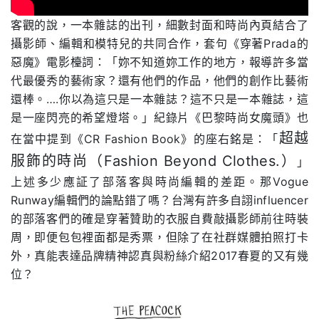
客觀的說，一本雜誌的出刊，細數封面和時尚內頁結合了
攝影師、編輯和模特兒的共同合作，套句《穿著Prada的
惡魔》電影檯詞：「妳不知道妳工作的地方，報導許多當
代最優秀的藝術家？還有他們的作品，他們的創作比藝術
還棒。….你以為這只是一本雜誌？這不只是一本雜誌，這
是一座閃亮的希望燈塔。」紀錄片《巴黎時尚女魔頭》也
超越
在當中提到《CR Fashion Book》的座右銘是：「
服飾的時尚（Fashion Beyond Clothes.）
」
上述多少應証了部落客與時尚編輯的差距。那Vogue
Runway編輯們的論點錯了嗎？台灣有許多自詡influencer
的部落客們的確是穿著贊助的衣服自費敲攝影師前往時裝
周，即便包包裡面都是秀票，但除了在社群媒體拍照打卡
外，真能表達品牌精神認真與粉絲介紹2017春夏的又有幾
位？