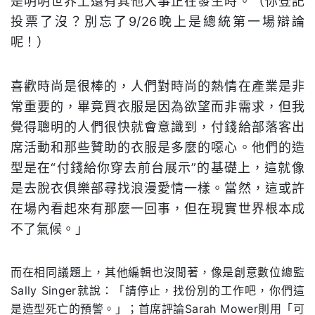
是明明世界上還有其他大事正在發生時。（你登記
投票了沒？別忘了9/26晚上是總統第一場辯論
呢！）
喜歡時尚是很棒的，人們對時尚的熱情在產業是非
常重要的，畢竟買衣服是因為欲望而非需求，但我
覺得聰明的人們很快就會意識到，付錢給部落客出
席活動和那些贊助的衣服是多麼的噁心。他們的造
型是在“付錢給你穿去前台展示”的基礎上，這就像
是去脫衣俱樂部尋找浪漫愛情一樣。當然，這或許
在場內看起來有那麼一回事，但在現實世界根本成
不了氣候。」
而在相同議題上，其他編輯也沒閒著，像是創意數位總監
Sally Singer就說：「請停止，找份別的工作吧，你們這
是造型死亡的預警。」；首席評論Sarah Mower則用「可