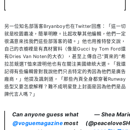
另一位知名部落客Bryanboy也在Twitter回應：「這一切
就是校園霸凌，簡單明瞭。比起攻擊其他編輯，他們一定
很滿意來找我們這些部落客的碴。」他也用推特發文說，
自己的衣櫥裡是有真材實料（像是Gucci by Tom Ford還
有Dries Van Noten的大衣），甚至上傳自己“買來的”希
拉蕊競選T恤來證明他也有在關注美國總統大選。「我還
記得有些編輯曾對我說他們只去特定的秀因為他們是廣告
廠商，」他提及諷刺道，「那些內頁全身都穿著Runway
造型又要怎麼解釋？難不成明星登上封面是因為他們是品
牌代言人嗎？」
Can anyone guess what
— Shea Mari
@voguemagazine
most
(@peaceloveS