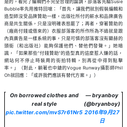
是的，看完了編輯們不完全合理的論調，部落客先驅Susie
Bubble率先用推特回嗆：「首先，讓我們就別假裝編輯和
造型師沒受品牌贊助一樣，出版社所付的薪水和品牌廣告
商是共生關係，只是沒明確表態罷了；再者，穿著贊助的
（廠商付錢或借來的）衣服部落客的所作所為不過就是跟
內頁廣告是一樣系統的事，只是可憐的部落客沒有顯赫的
頭銜（和出版社）能夠保護他們、替他們發聲。」她暗
諷，「如果那些“付錢贊助”的造型真的這麼惹人嫌的話，
網站何不停止時裝周的街拍特輯，別再從中得到點擊
率。」（對此，躺著也中鎗的Vogue Runway攝影師Phil
Oh就回應：「或許我們應該有替代方案。」）
On borrowed clothes and
— bryanboy
real style
(@bryanboy)
pic.twitter.com/mvS7r61Nr5
2016年9月27
日