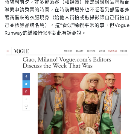
時裝周前夕，許多部落客（和媒體）便是紛紛與品牌廠商
聯繫申請秀票的時間，在時裝周場外也不乏看到部落客穿
著商借來的衣服現身（給他人街拍或敲攝影師自己街拍自
己並標簽品牌名稱）。這“看似”稀鬆平常的事，但Vogue
Runway的編輯們似乎對此有話要說。