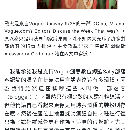
戰火是來自Vogue Runway 9/26的一篇〈Ciao, Milano!
Vogue.com’s Editors Discuss the Week That Was〉，
原以為只是時裝周的家常見聞，殊不知內文充斥了許多對
部落客的指責與批評。主要攻擊是來自時尚新聞編輯
Alessandra Codinha，她在內文中寫道：
「我能承認我是支持Vogue創意數位總監Sally部落
客謬論的嗎？在此無法用言語表達這有多滑稽，因
為我們竟然還在稱呼這些人叫做『部落客
（Blogger）』，雖然只有極少數的人還在幹這活，
但他們讓自己看起來更像是用誇張滑稽的裝扮刷存
在感，然後在座位上抽蓄擺動瘋狂自拍，種種行徑
只為了讓社群感覺更有作為。這真的很尷尬，尤其