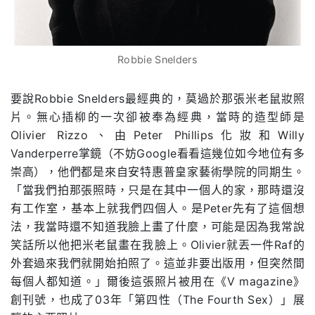
Robbie Snelders
要說Robbie Snelders最經典的，莫過於那張米老鼠妝照
片。無心插柳的一次卻被奉為經典，當時的造型師是
Olivier Rizzo、由Peter Phillips化妝和Willy
Vanderperre掌鏡（不妨Google看看這幾位如今地位有多
崇高），他們都是來自安特惠普皇家藝術學院的同期生。
「當我們拍那張照時，只是在其中一個人的家，那時還沒
有工作室，基本上就我們四個人。是Peter先有了這個想
法，我當時還不知道我臉上畫了什麼，可能是因為我常說
笑話所以他把米老鼠畫在我臉上。Olivier就丟一件Raf的
外套過來我們就開始拍照了。這並非要出版用，但突然間
每個人都知道。」爾後這張照片被用在《V magazine》
創刊號，也成了03年「第四性（The Fourth Sex）」展