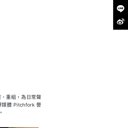
循環、重組，為日常聲
itchfork 譽
。