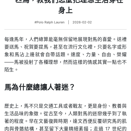
身上
#Polo Ralph Lauren
2026-02-02
每逢馬年，人們總算能毫無保留地展現對馬的喜愛。送禮
要送馬、祝賀要提馬，甚至在流行文化裡，只要名字或形
象和馬沾上邊就會自帶話題。速度、力量、自由、榮耀
——馬被投射了各種理想，然而這樣的情感其實一點也不
陌生。
馬為什麼總讓人著迷？
.
歷史上，馬不只是交通工具或者戰友，更是身份、教養與
生活品味的象徵。從古至今，人類對馬的迷戀幾乎到了執
著的程度。早在文藝復興時期，達文西便反覆研究馬的肌
肉與骨骼結構，甚至留下大量精細素描；走過 17 世紀的