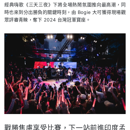
經典嗨歌《三天三夜》下將全場熱鬧氛圍推向最高潮，同
時也來到分出勝負的關鍵時刻，由 Bogie 大可獲得現場觀
眾評審青睞，奪下 2024 台灣冠軍寶座。
戰勝焦慮享受比賽，下一站前進印度孟