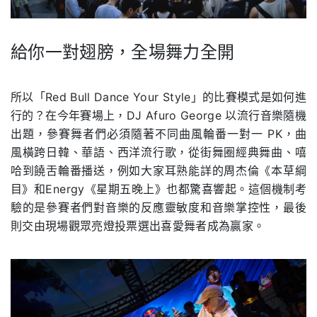
給你一對翅膀，全場舞力全開
.
所以「Red Bull Dance Your Style」的比賽模式是如何進
行的？在今年賽場上，DJ Afuro George 以流行音樂隨機
出題，參賽舞者們必須隨著不同曲風輪番一對一 PK，曲
風橫跨日韓、華語、西洋流行歌，從街舞圈經典舞曲、嘻
哈到饒舌輪番播送，例如大家耳熟能詳的周杰倫《本草綱
目》和Energy《星期五晚上》也都驚喜響起。這個機制考
驗的是參賽者們對音樂的反應靈敏度和音樂掌控性，最後
則交由現場觀眾亮燈投票選出喜愛舞者成為贏家。