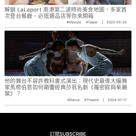
解鎖 LaLaport 南港第二波時尚美食地圖，多家首
次登台餐廳、必逛選品店等你來開箱
#lifestyle
#Taipei
2025-05-20
他的舞台不容許教科書式演出：現代史最偉大編舞
家馬修伯恩如何顛覆經典莎翁名劇《羅密歐與茱麗
葉》？
#Dance
#Theatre
2024-07-17
訂閱
SUBSCRIBE