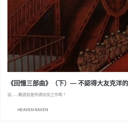
《回憶三部曲》（下）— 不認得大友克洋
這……難道就是所謂炫技之作嗎？
HEAVEN RAVEN