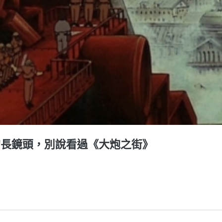
的長鏡頭，別說看過《大炮之街》