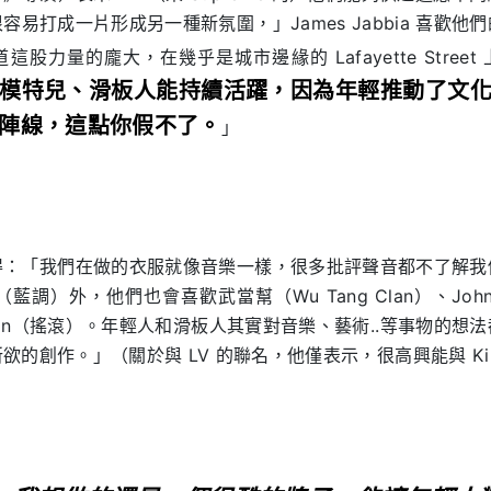
容易打成一片形成另一種新氛圍，」James Jabbia 喜歡他
股力量的龐大，在幾乎是城市邊緣的 Lafayette Street
模特兒、滑板人能持續活躍，因為年輕推動了文
陣線，這點你假不了。
」
bia 覺得：「我們在做的衣服就像音樂一樣，很多批評聲音都不了解
an（藍調）外，他們也會喜歡武當幫（Wu Tang Clan）、John 
istortion（搖滾）。年輕人和滑板人其實對音樂、藝術..等事物的
的創作。」（關於與 LV 的聯名，他僅表示，很高興能與 Kim 