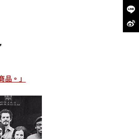
，
商品。」