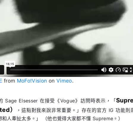
E
from
MoFo!Vision
on
Vimeo
.
Sup
age Elsesser 在接受《Vogue》訪問時表示，「
nted）
，這點對我來說非常重要。」存在的官方 IG 功能則是
不想和人牽扯太多。」 （他也覺得大家都不懂 Supreme。）