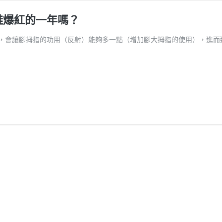
 忍者鞋爆紅的一年嗎？
，會讓腳拇指的功用（反射）能夠多一點（增加腳大拇指的使用），進而